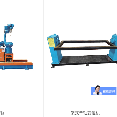
地轨
架式单轴变位机