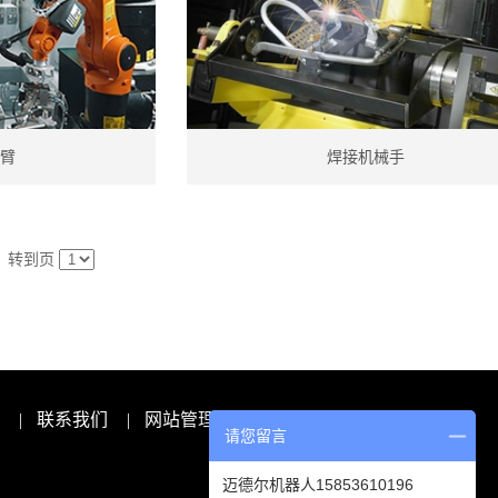
臂
焊接机械手
转到页
|
联系我们
|
网站管理
请您留言
迈德尔机器人15853610196