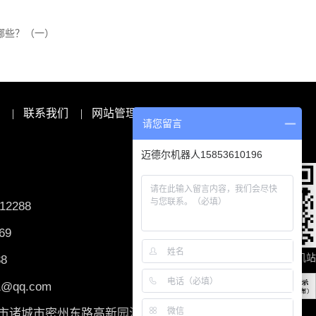
哪些？（一）
|
联系我们
|
网站管理
请您留言
迈德尔机器人15853610196
2288
69
扫一扫，查看手机站
8
@qq.com
市诸城市密州东路高新园潘旺社区